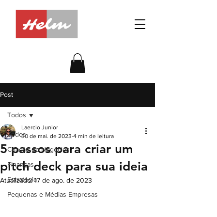
Post
Todos
Laercio Junior
Todos
30 de mai. de 2023
4 min de leitura
5 passos para criar um
Criação de Negócios
pitch deck para sua ideia
Finanças
Estratégia
Atualizado:
17 de ago. de 2023
Pequenas e Médias Empresas