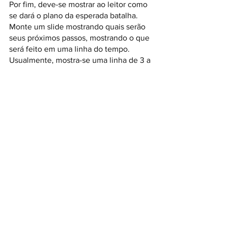
Por fim, deve-se mostrar ao leitor como 
se dará o plano da esperada batalha.
Monte um slide mostrando quais serão 
seus próximos passos, mostrando o que 
será feito em uma linha do tempo. 
Usualmente, mostra-se uma linha de 3 a 
5 anos.
Por fim, deve-se mostrar uma projeção 
financeira (em 1 ou 2 slides), deixando 
claros o investimento necessário para 
tirar a ideia ou projeto do papel, como 
será utilizado esse recurso e qual o 
retorno esperado.
Bônus – O começo – 1 slide
Por fim, voltaremos ao começo. Pode 
parecer confuso, mas explicaremos 
melhor. 
Ao terminar a elaboração da 